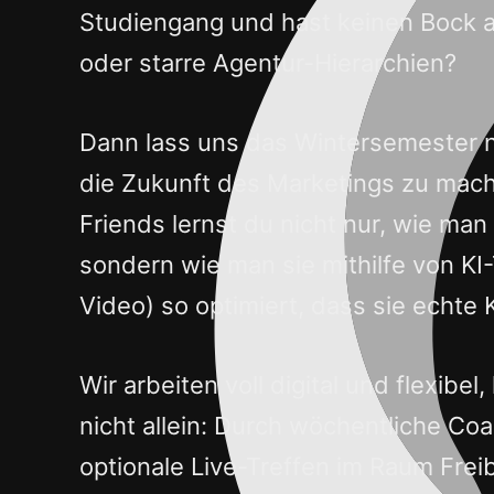
Studiengang und hast keinen Bock 
oder starre Agentur-Hierarchien?
Dann lass uns das Wintersemester nu
die Zukunft des Marketings zu mach
Friends lernst du nicht nur, wie ma
sondern wie man sie mithilfe von KI-T
Video) so optimiert, dass sie echte
Wir arbeiten voll digital und flexibel
nicht allein: Durch wöchentliche C
optionale Live-Treffen im Raum Frei