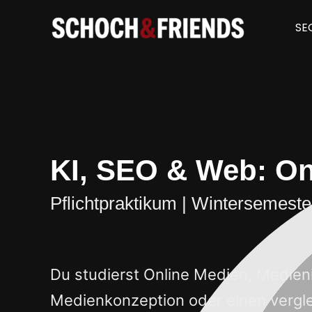
Zum
Inhalt
SE
springen
KI, SEO & Web: On
Pflichtpraktikum | Wintersemest
Du studierst Online Medien, Medieni
Medienkonzeption oder einen vergl