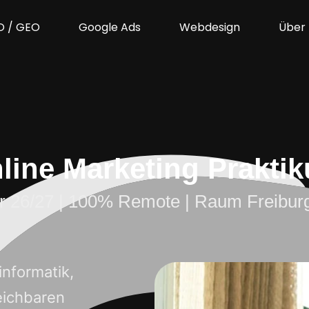
O / GEO
Google Ads
Webdesign
Über
line Marketing Prakti
er 26/27 | 100% Remote | Raum Freibur
nformatik,
eichbaren