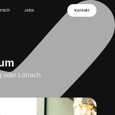
 mich
Jobs
Kontakt
kum
g oder Lörrach