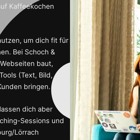
auf Kaffeekochen
tzen, um dich fit für
en. Bei Schoch &
n Webseiten baut,
ools (Text, Bild,
 Kunden bringen.
, lassen dich aber
oaching-Sessions und
burg/Lörrach